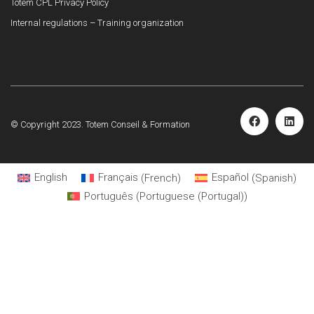
Totem CPL Privacy Policy
Internal regulations – Training organization
© Copyright 2023. Totem Conseil & Formation
English
Français
(
French
)
Español
(
Spanish
)
Português
(
Portuguese (Portugal)
)